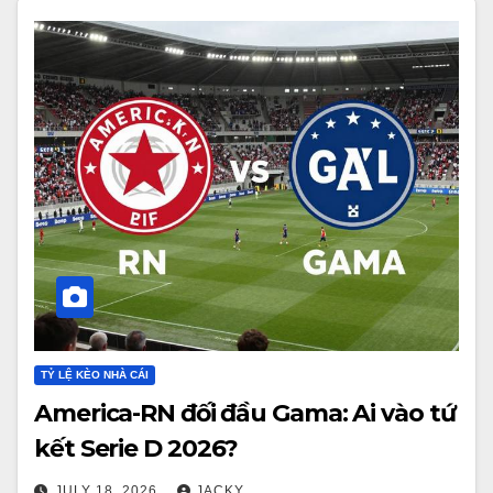
TỶ LỆ KÈO NHÀ CÁI
America-RN đối đầu Gama: Ai vào tứ
kết Serie D 2026?
JULY 18, 2026
JACKY