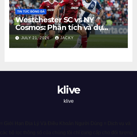
TIN TỨC BÓNG ĐÁ
Westchester SC vs NY
Cosmos: Phân tích và dự
đoán trận đấu USL League
JULY 21, 2026
JACKY
One ngày 23 tháng 7
klive
klive
= Giới Hạn Địa Lý Và Điều Khoản Người Dùng = Dịch vụ và
các bộ lọc thông số của chúng tôi chỉ cung cấp cho đối tượng