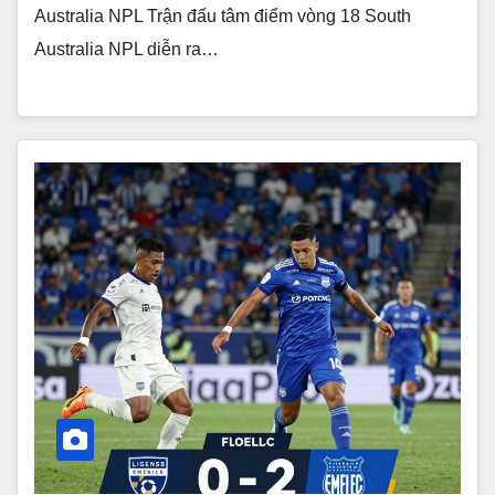
Australia NPL Trận đấu tâm điểm vòng 18 South
Australia NPL diễn ra…