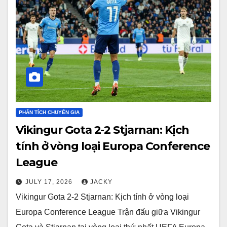
PHÂN TÍCH CHUYÊN GIA
Vikingur Gota 2-2 Stjarnan: Kịch
tính ở vòng loại Europa Conference
League
JULY 17, 2026
JACKY
Vikingur Gota 2-2 Stjarnan: Kịch tính ở vòng loại
Europa Conference League Trận đấu giữa Vikingur