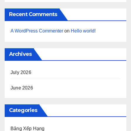
Recent Comments
A WordPress Commenter
on
Hello world!
Archives
July 2026
June 2026
Categories
Bảng Xếp Hạng