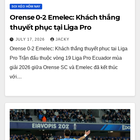
SOI KÈO HÔM NAY
Orense 0-2 Emelec: Khách thắng
thuyết phục tại Liga Pro
JULY 17, 2026
JACKY
Orense 0-2 Emelec: Khách thắng thuyết phục tại Liga
Pro Trận đấu thuộc vòng 19 Liga Pro Ecuador mùa
giải 2026 giữa Orense SC và Emelec đã kết thúc
với…