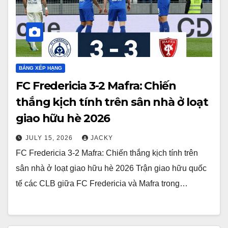
BẢNG XẾP HẠNG
FC Fredericia 3-2 Mafra: Chiến
thắng kịch tính trên sân nhà ở loạt
giao hữu hè 2026
JULY 15, 2026
JACKY
FC Fredericia 3-2 Mafra: Chiến thắng kịch tính trên
sân nhà ở loạt giao hữu hè 2026 Trận giao hữu quốc
tế các CLB giữa FC Fredericia và Mafra trong…