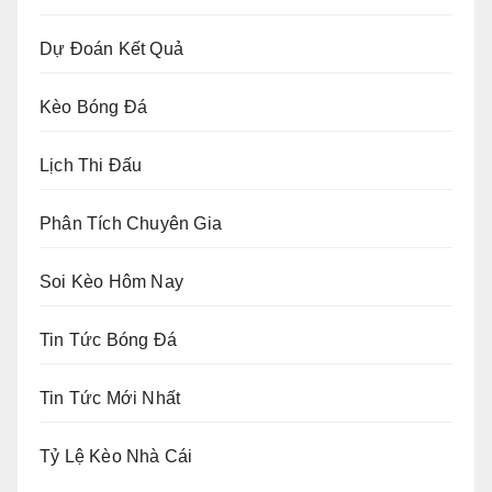
Dự Đoán Kết Quả
Kèo Bóng Đá
Lịch Thi Đấu
Phân Tích Chuyên Gia
Soi Kèo Hôm Nay
Tin Tức Bóng Đá
Tin Tức Mới Nhất
Tỷ Lệ Kèo Nhà Cái