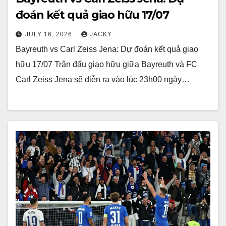
đoán kết quả giao hữu 17/07
JULY 16, 2026
JACKY
Bayreuth vs Carl Zeiss Jena: Dự đoán kết quả giao
hữu 17/07 Trận đấu giao hữu giữa Bayreuth và FC
Carl Zeiss Jena sẽ diễn ra vào lúc 23h00 ngày…