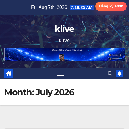
Skip
Đăng ký +88k
Fri. Aug 7th, 2026
7:16:26 AM
to
content
klive
klive
Month:
July 2026