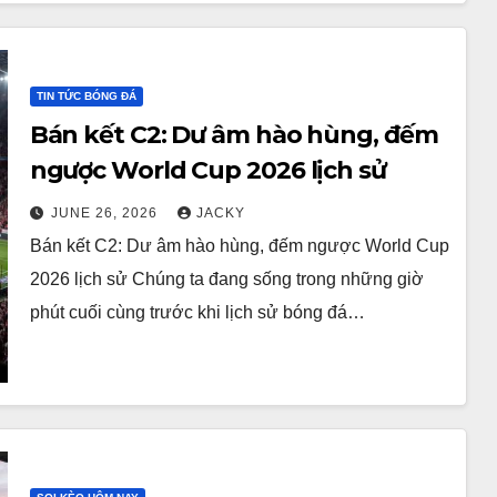
TIN TỨC BÓNG ĐÁ
Bán kết C2: Dư âm hào hùng, đếm
ngược World Cup 2026 lịch sử
JUNE 26, 2026
JACKY
Bán kết C2: Dư âm hào hùng, đếm ngược World Cup
2026 lịch sử Chúng ta đang sống trong những giờ
phút cuối cùng trước khi lịch sử bóng đá…