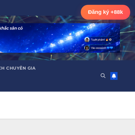
Đăng ký +88k
CH CHUYÊN GIA