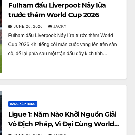
Fulham đấu Liverpool: Nảy lửa
trước thềm World Cup 2026
JUNE 26, 2026
JACKY
Fulham đấu Liverpool: Nảy lửa trước thềm World
Cup 2026 Khi tiếng còi mãn cuộc vang lên trên sân
cỏ, để lại phía sau một trận đấu đầy kịch tính…
BẢNG XẾP HẠNG
Ligue 1: Năm Nào Khởi Nguồn Giải
Vô Địch Pháp, Vĩ Đại Cùng World
Cup 2026