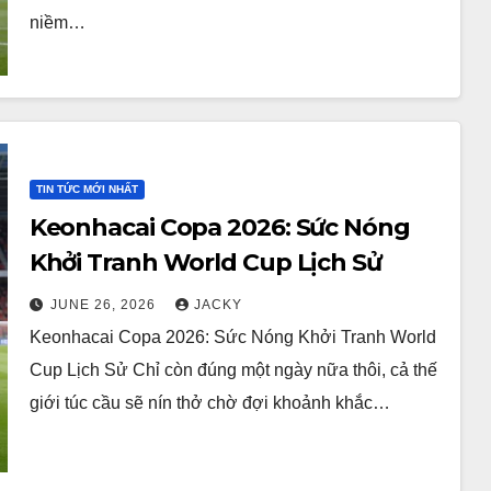
niềm…
TIN TỨC MỚI NHẤT
Keonhacai Copa 2026: Sức Nóng
Khởi Tranh World Cup Lịch Sử
JUNE 26, 2026
JACKY
Keonhacai Copa 2026: Sức Nóng Khởi Tranh World
Cup Lịch Sử Chỉ còn đúng một ngày nữa thôi, cả thế
giới túc cầu sẽ nín thở chờ đợi khoảnh khắc…