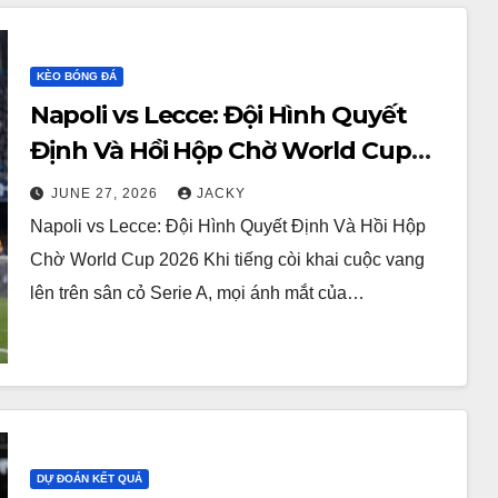
KÈO BÓNG ĐÁ
Napoli vs Lecce: Đội Hình Quyết
Định Và Hồi Hộp Chờ World Cup
2026
JUNE 27, 2026
JACKY
Napoli vs Lecce: Đội Hình Quyết Định Và Hồi Hộp
Chờ World Cup 2026 Khi tiếng còi khai cuộc vang
lên trên sân cỏ Serie A, mọi ánh mắt của…
DỰ ĐOÁN KẾT QUẢ