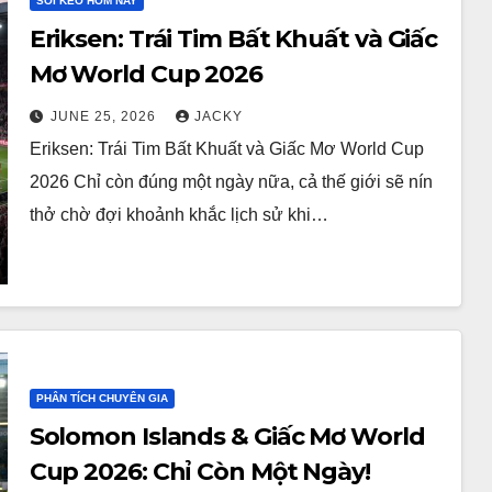
SOI KÈO HÔM NAY
Eriksen: Trái Tim Bất Khuất và Giấc
Mơ World Cup 2026
JUNE 25, 2026
JACKY
Eriksen: Trái Tim Bất Khuất và Giấc Mơ World Cup
2026 Chỉ còn đúng một ngày nữa, cả thế giới sẽ nín
thở chờ đợi khoảnh khắc lịch sử khi…
PHÂN TÍCH CHUYÊN GIA
Solomon Islands & Giấc Mơ World
Cup 2026: Chỉ Còn Một Ngày!