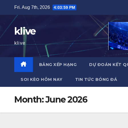
Skip
Fri. Aug 7th, 2026
4:04:01 PM
to
content
klive
klive
BẢNG XẾP HẠNG
DỰ ĐOÁN KẾT Q
SOI KÈO HÔM NAY
TIN TỨC BÓNG ĐÁ
Month:
June 2026