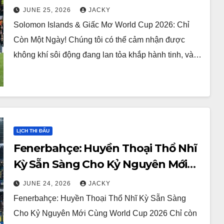
JUNE 25, 2026
JACKY
Solomon Islands & Giấc Mơ World Cup 2026: Chỉ
Còn Một Ngày! Chúng tôi có thể cảm nhận được
không khí sôi động đang lan tỏa khắp hành tinh, và…
LỊCH THI ĐẤU
Fenerbahçe: Huyền Thoại Thổ Nhĩ
Kỳ Sẵn Sàng Cho Kỷ Nguyên Mới
Cùng World Cup 2026
JUNE 24, 2026
JACKY
Fenerbahçe: Huyền Thoại Thổ Nhĩ Kỳ Sẵn Sàng
Cho Kỷ Nguyên Mới Cùng World Cup 2026 Chỉ còn