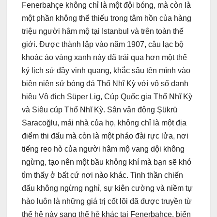
Fenerbahçe không chỉ là một đội bóng, mà còn là
một phần không thể thiếu trong tâm hồn của hàng
triệu người hâm mộ tại Istanbul và trên toàn thế
giới. Được thành lập vào năm 1907, câu lạc bộ
khoác áo vàng xanh này đã trải qua hơn một thế
kỷ lịch sử đầy vinh quang, khắc sâu tên mình vào
biên niên sử bóng đá Thổ Nhĩ Kỳ với vô số danh
hiệu Vô địch Süper Lig, Cúp Quốc gia Thổ Nhĩ Kỳ
và Siêu cúp Thổ Nhĩ Kỳ. Sân vận động Şükrü
Saracoğlu, mái nhà của họ, không chỉ là một địa
điểm thi đấu mà còn là một pháo đài rực lửa, nơi
tiếng reo hò của người hâm mộ vang dội không
ngừng, tạo nên một bầu không khí mà bạn sẽ khó
tìm thấy ở bất cứ nơi nào khác. Tinh thần chiến
đấu không ngừng nghỉ, sự kiên cường và niềm tự
hào luôn là những giá trị cốt lõi đã được truyền từ
thế hệ này sang thế hệ khác tại Fenerbahçe, biến