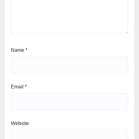
Name
*
Email
*
Website