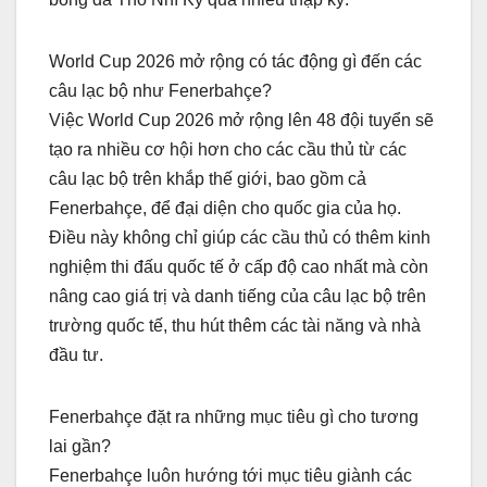
World Cup 2026 mở rộng có tác động gì đến các
câu lạc bộ như Fenerbahçe?
Việc World Cup 2026 mở rộng lên 48 đội tuyển sẽ
tạo ra nhiều cơ hội hơn cho các cầu thủ từ các
câu lạc bộ trên khắp thế giới, bao gồm cả
Fenerbahçe, để đại diện cho quốc gia của họ.
Điều này không chỉ giúp các cầu thủ có thêm kinh
nghiệm thi đấu quốc tế ở cấp độ cao nhất mà còn
nâng cao giá trị và danh tiếng của câu lạc bộ trên
trường quốc tế, thu hút thêm các tài năng và nhà
đầu tư.
Fenerbahçe đặt ra những mục tiêu gì cho tương
lai gần?
Fenerbahçe luôn hướng tới mục tiêu giành các