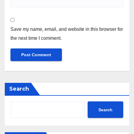
Save my name, email, and website in this browser for
the next time I comment.
Search
Search