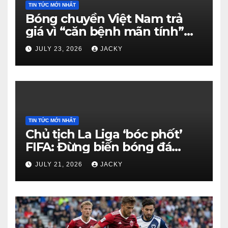
TIN TỨC MỚI NHẤT
Bóng chuyền Việt Nam trả
giá vì “căn bệnh mãn tính”
mang tên phát bóng
JULY 23, 2026
JACKY
TIN TỨC MỚI NHẤT
Chủ tịch La Liga ‘bóc phốt’
FIFA: Đừng biến bóng đá
thành ‘show’ World Cup!
JULY 21, 2026
JACKY