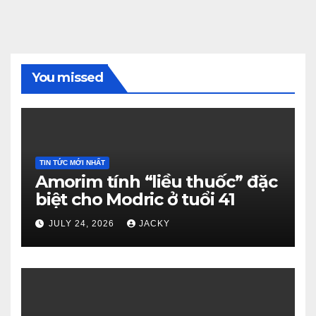
You missed
TIN TỨC MỚI NHẤT
Amorim tính “liều thuốc” đặc
biệt cho Modric ở tuổi 41
JULY 24, 2026
JACKY