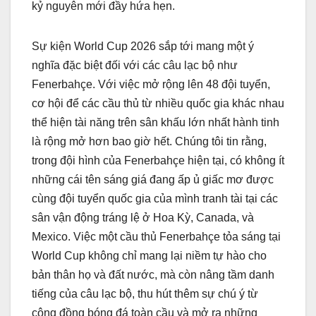
kỷ nguyên mới đầy hứa hẹn.
Sự kiện World Cup 2026 sắp tới mang một ý
nghĩa đặc biệt đối với các câu lạc bộ như
Fenerbahçe. Với việc mở rộng lên 48 đội tuyển,
cơ hội để các cầu thủ từ nhiều quốc gia khác nhau
thể hiện tài năng trên sân khấu lớn nhất hành tinh
là rộng mở hơn bao giờ hết. Chúng tôi tin rằng,
trong đội hình của Fenerbahçe hiện tại, có không ít
những cái tên sáng giá đang ấp ủ giấc mơ được
cùng đội tuyển quốc gia của mình tranh tài tại các
sân vận động tráng lệ ở Hoa Kỳ, Canada, và
Mexico. Việc một cầu thủ Fenerbahçe tỏa sáng tại
World Cup không chỉ mang lại niềm tự hào cho
bản thân họ và đất nước, mà còn nâng tầm danh
tiếng của câu lạc bộ, thu hút thêm sự chú ý từ
cộng đồng bóng đá toàn cầu và mở ra những