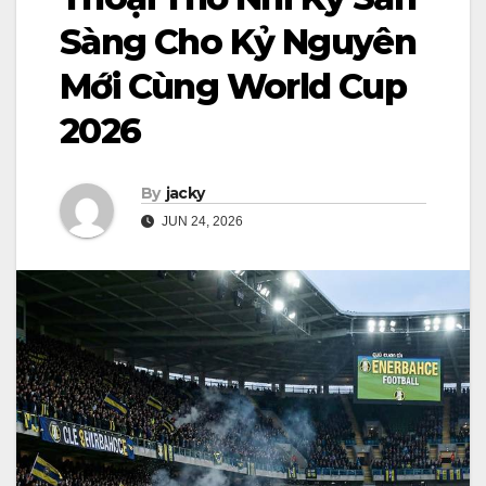
Sàng Cho Kỷ Nguyên
Mới Cùng World Cup
2026
By
jacky
JUN 24, 2026