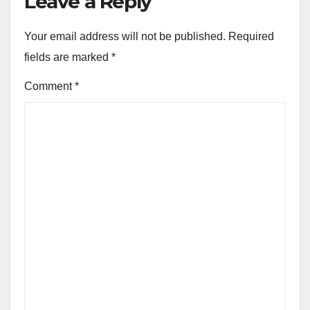
Leave a Reply
Your email address will not be published.
Required
fields are marked
*
Comment
*