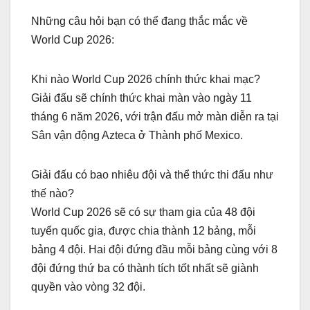
Những câu hỏi bạn có thể đang thắc mắc về
World Cup 2026:
Khi nào World Cup 2026 chính thức khai mạc?
Giải đấu sẽ chính thức khai màn vào ngày 11
tháng 6 năm 2026, với trận đấu mở màn diễn ra tại
Sân vận động Azteca ở Thành phố Mexico.
Giải đấu có bao nhiêu đội và thể thức thi đấu như
thế nào?
World Cup 2026 sẽ có sự tham gia của 48 đội
tuyển quốc gia, được chia thành 12 bảng, mỗi
bảng 4 đội. Hai đội đứng đầu mỗi bảng cùng với 8
đội đứng thứ ba có thành tích tốt nhất sẽ giành
quyền vào vòng 32 đội.