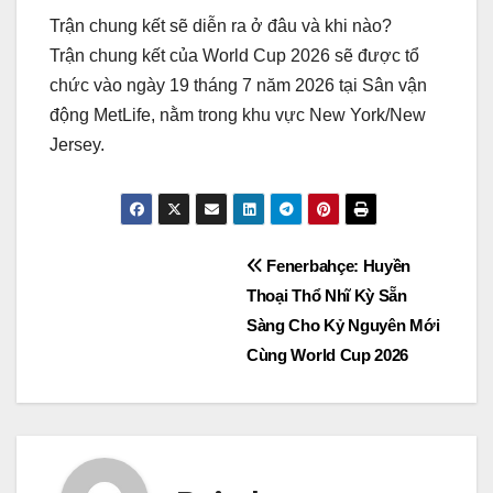
Trận chung kết sẽ diễn ra ở đâu và khi nào?
Trận chung kết của World Cup 2026 sẽ được tổ
chức vào ngày 19 tháng 7 năm 2026 tại Sân vận
động MetLife, nằm trong khu vực New York/New
Jersey.
Post
Fenerbahçe: Huyền
Thoại Thổ Nhĩ Kỳ Sẵn
navigation
Sàng Cho Kỷ Nguyên Mới
Cùng World Cup 2026