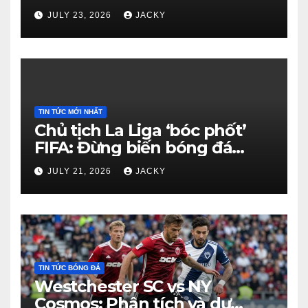
mang tên phát bóng
JULY 23, 2026
JACKY
TIN TỨC MỚI NHẤT
Chủ tịch La Liga ‘bóc phốt’
FIFA: Đừng biến bóng đá
thành ‘show’ World Cup!
JULY 21, 2026
JACKY
TIN TỨC BÓNG ĐÁ
Westchester SC vs NY
Cosmos: Phân tích và dự