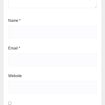
Name
*
Email
*
Website