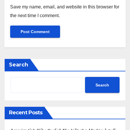
Save my name, email, and website in this browser for
the next time I comment.
Search
Search
Recent Posts