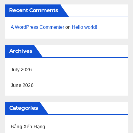
Recent Comments
A WordPress Commenter
on
Hello world!
Archives
July 2026
June 2026
Categories
Bảng Xếp Hạng