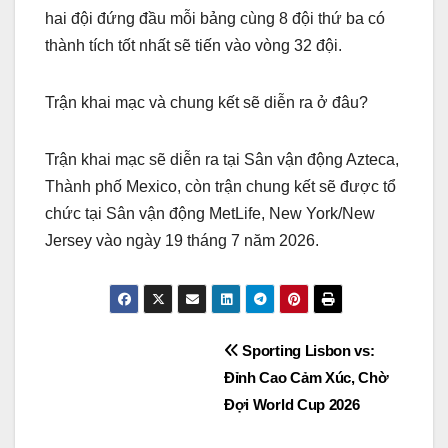
hai đội đứng đầu mỗi bảng cùng 8 đội thứ ba có
thành tích tốt nhất sẽ tiến vào vòng 32 đội.
Trận khai mạc và chung kết sẽ diễn ra ở đâu?
Trận khai mạc sẽ diễn ra tại Sân vận động Azteca,
Thành phố Mexico, còn trận chung kết sẽ được tổ
chức tại Sân vận động MetLife, New York/New
Jersey vào ngày 19 tháng 7 năm 2026.
Post
Sporting Lisbon vs:
Đỉnh Cao Cảm Xúc, Chờ
navigation
Đợi World Cup 2026