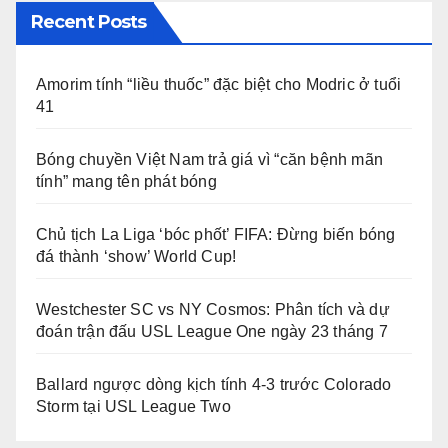
Recent Posts
Amorim tính “liều thuốc” đặc biệt cho Modric ở tuổi
41
Bóng chuyền Việt Nam trả giá vì “căn bệnh mãn
tính” mang tên phát bóng
Chủ tịch La Liga ‘bóc phốt’ FIFA: Đừng biến bóng
đá thành ‘show’ World Cup!
Westchester SC vs NY Cosmos: Phân tích và dự
đoán trận đấu USL League One ngày 23 tháng 7
Ballard ngược dòng kịch tính 4-3 trước Colorado
Storm tại USL League Two