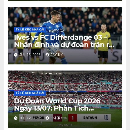
TỶ LỆ KÈO NHÀ CÁI
Ilves vs FC Differdange 03 –
Nhận định và dự đoán trận ra
quân Conference League
JUL 15, 2026
JACKY
2026
TỶ LỆ KÈO NHÀ CÁI
Dự Đoán World Cup 2026
Ngày 13/07: Phân Tích
Chuyên Sâu Các Trận Tứ Kết
JUL 12, 2026
JACKY