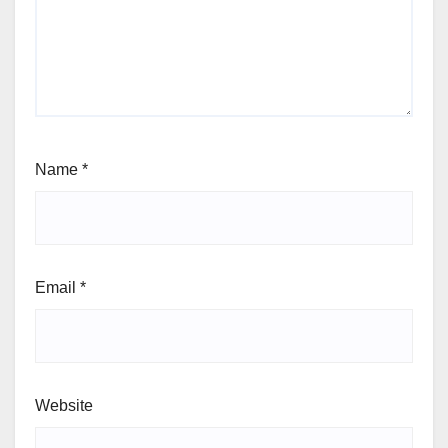
Name
*
Email
*
Website