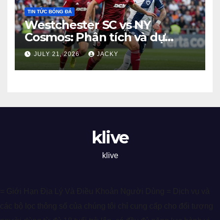
TIN TỨC BÓNG ĐÁ
Westchester SC vs NY
Cosmos: Phân tích và dự
đoán trận đấu USL League
JULY 21, 2026
JACKY
One ngày 23 tháng 7
klive
klive
= Giới Hạn Địa Lý Và Điều Khoản Người Dùng = Dịch vụ và
các bộ lọc thông số của chúng tôi chỉ cung cấp cho đối tượng