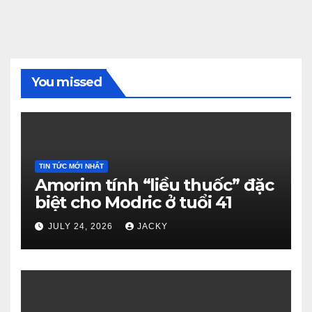
You missed
TIN TỨC MỚI NHẤT
Amorim tính “liều thuốc” đặc
biệt cho Modric ở tuổi 41
JULY 24, 2026
JACKY