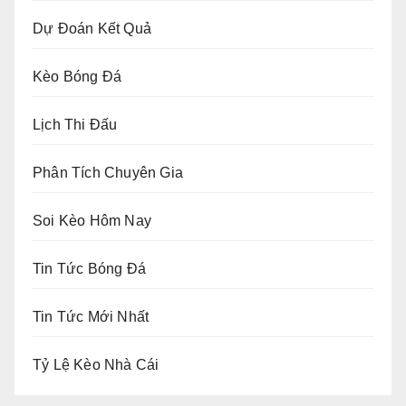
Dự Đoán Kết Quả
Kèo Bóng Đá
Lịch Thi Đấu
Phân Tích Chuyên Gia
Soi Kèo Hôm Nay
Tin Tức Bóng Đá
Tin Tức Mới Nhất
Tỷ Lệ Kèo Nhà Cái