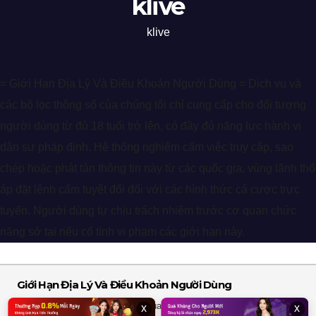
klive
klive
= Giới Hạn Địa Lý Và Điều Khoản Người Dùng = Dịch vụ và
các bộ lọc thông số của chúng tôi chỉ cung cấp cho đối tượng
người dùng từ đủ 18 tuổi trở lên, có đầy đủ năng lực hành vi
dân sự pháp định. Hệ thống nghiêm cấm việc truy cập, sao
chép hoặc phát tán thông tin này từ các quốc gia, vùng lãnh thổ
áp đặt lệnh cấm tuyệt đối đối với các hình thức cá cược trực
tuyến. Người dùng tự chịu trách nhiệm trước cơ quan chức
năng sở tại nếu cố tình vi phạm các giới hạn này.
Giới Hạn Địa Lý Và Điều Khoản Người Dùng
Dịch vụ và các bộ lọc thông số của chúng tôi chỉ cung cấp cho đối
x
x