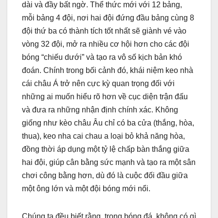
dài và đầy bất ngờ. Thể thức mới với 12 bảng,
mỗi bảng 4 đội, nơi hai đội đứng đầu bảng cùng 8
đội thứ ba có thành tích tốt nhất sẽ giành vé vào
vòng 32 đội, mở ra nhiều cơ hội hơn cho các đội
bóng “chiếu dưới” và tạo ra vô số kịch bản khó
đoán. Chính trong bối cảnh đó, khái niệm keo nhà
cái châu Á trở nên cực kỳ quan trọng đối với
những ai muốn hiểu rõ hơn về cục diện trận đấu
và đưa ra những nhận định chính xác. Không
giống như kèo châu Âu chỉ có ba cửa (thắng, hòa,
thua), keo nha cai chau a loại bỏ khả năng hòa,
đồng thời áp dụng một tỷ lệ chấp bàn thắng giữa
hai đội, giúp cân bằng sức mạnh và tạo ra một sân
chơi công bằng hơn, dù đó là cuộc đối đầu giữa
một ông lớn và một đội bóng mới nổi.
Chúng ta đều biết rằng, trong bóng đá, không có gì