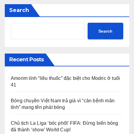
Search
Search
Recent Posts
Amorim tính “liều thuốc” đặc biệt cho Modric ở tuổi
41
Bóng chuyền Việt Nam trả giá vì “căn bệnh mãn
tính” mang tên phát bóng
Chủ tịch La Liga ‘bóc phốt’ FIFA: Đừng biến bóng
đá thành ‘show’ World Cup!