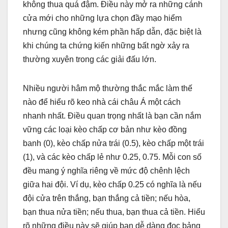
không thua quá đậm. Điều này mở ra những cánh
cửa mới cho những lựa chọn đầy mạo hiểm
nhưng cũng không kém phần hấp dẫn, đặc biệt là
khi chúng ta chứng kiến những bất ngờ xảy ra
thường xuyên trong các giải đấu lớn.
Nhiều người hâm mộ thường thắc mắc làm thế
nào để hiểu rõ keo nhà cái châu Á một cách
nhanh nhất. Điều quan trọng nhất là bạn cần nắm
vững các loại kèo chấp cơ bản như kèo đồng
banh (0), kèo chấp nửa trái (0.5), kèo chấp một trái
(1), và các kèo chấp lẻ như 0.25, 0.75. Mỗi con số
đều mang ý nghĩa riêng về mức độ chênh lệch
giữa hai đội. Ví dụ, kèo chấp 0.25 có nghĩa là nếu
đội cửa trên thắng, bạn thắng cả tiền; nếu hòa,
bạn thua nửa tiền; nếu thua, bạn thua cả tiền. Hiểu
rõ những điều này sẽ giúp bạn dễ dàng đọc bảng