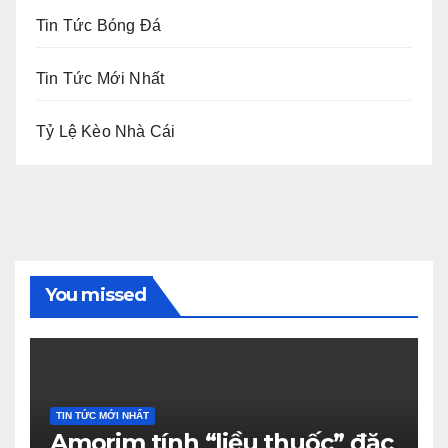
Tin Tức Bóng Đá
Tin Tức Mới Nhất
Tỷ Lệ Kèo Nhà Cái
You missed
TIN TỨC MỚI NHẤT
Amorim tính “liều thuốc” đặc