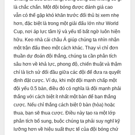
là chắc chắn. Một đội bóng được đánh giá cao
vẫn có thể gặp khó khăn trước đối thủ bị xem nhẹ
hơn, đặc biệt là trong một giải đấu lớn như World
Cup, nơi áp lực tâm lý và yếu tố bất ngờ luôn hiện
hữu. Keo nhà cái châu Á giúp chúng ta nhìn nhận
một trận đấu theo một cách khác. Thay vì chỉ đơn
thuần dự đoán đội thắng, chúng ta cần phân tích
sâu hơn về khả lực, phong độ, chiến thuật và thậm
chí là lịch sử đối đầu giữa các đội để đưa ra quyết
định đặt cược. Ví dụ, khi một đội mạnh chấp một
đội yếu 0.5 bàn, điều đó có nghĩa là đội mạnh phải
thắng với cách biệt ít nhất một bàn để bạn thắng
cược. Nếu chỉ thắng cách biệt 0 bàn (hòa) hoặc
thua, bạn sẽ thua cược. Điều này tạo ra một lớp
phân tích bổ sung, buộc chúng ta phải suy nghĩ kỹ
lưỡng hơn về hiệu suất thực tế của đội bóng chứ