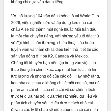
không chỉ dựa vào danh tiếng.
Với số lượng 104 trận đấu khổng lồ tại World Cup
2026, việc nghiên cứu và áp dụng keo nhà cái
châu Á sẽ trở thành một nghệ thuật. Mỗi trận đấu
là một câu chuyện riêng, với những yếu tố đặc thù
về đội hình, chấn thương, chiến thuật của huấn
luyện viên và thậm chí là điều kiện thời tiết tại các
sân vận động ở Hoa Kỳ, Canada và Mexico.
Chúng tôi khuyên bạn nên tập trung vào việc thu
thập thông tin chính xác, cập nhật liên tục tình hình
lực lượng và phong độ của các đội. Hãy nhớ rằng,
keo nha cai chau a không chỉ là một con số, mà nó
phản ánh cái nhìn của nhà cái về sự chênh lệch
thực tế giữa hai đội, dựa trên rất nhiều dữ liệu và
phân tích chuyên sâu. Hiểu được cách nhà cái
đưa ra các tỷ lệ chấp sẽ giúp chúng ta có cái nhìn