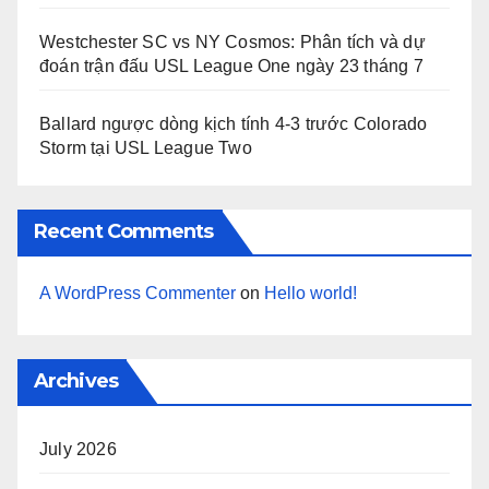
Westchester SC vs NY Cosmos: Phân tích và dự
đoán trận đấu USL League One ngày 23 tháng 7
Ballard ngược dòng kịch tính 4-3 trước Colorado
Storm tại USL League Two
Recent Comments
A WordPress Commenter
on
Hello world!
Archives
July 2026