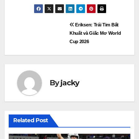
Post
Eriksen: Trái Tim Bất
Khuất và Giấc Mơ World
navigation
Cup 2026
By
jacky
Related Post