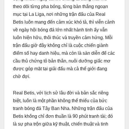
theo dõi từng pha bóng, từng bàn thắng ngoạn
mục tại La Liga, nơi những trận đấu của Real
Betis luôn mang đến cảm xúc khó tả, thì viễn cảnh
về ngày hội bóng đá lớn nhất hành tinh ấy vẫn
luôn hiện hữu, thôi thúc và truyền cảm hứng. Mỗi
trận đấu giờ đây không chỉ là cuộc chiến giành
điểm số hay danh hiệu, mà còn là sàn diễn để các
cầu thủ chứng tỏ bản thân, nuôi dưỡng giấc mơ
được góp mặt tại giải đấu mà cả thế giới đang
chờ đợi.
Real Betis, với lịch sử lâu đời và bản sắc riêng
biệt, luôn là một phần không thể thiếu của bức
tranh bóng đá Tây Ban Nha. Những trận đấu của
Betis không chỉ đơn thuần là 90 phút tranh tài; đó
là sự pha trộn giữa kỹ thuật, chiến thuật và tinh