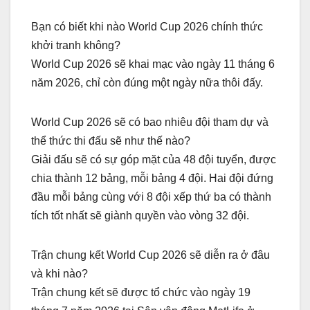
Bạn có biết khi nào World Cup 2026 chính thức
khởi tranh không?
World Cup 2026 sẽ khai mạc vào ngày 11 tháng 6
năm 2026, chỉ còn đúng một ngày nữa thôi đấy.
World Cup 2026 sẽ có bao nhiêu đội tham dự và
thể thức thi đấu sẽ như thế nào?
Giải đấu sẽ có sự góp mặt của 48 đội tuyển, được
chia thành 12 bảng, mỗi bảng 4 đội. Hai đội đứng
đầu mỗi bảng cùng với 8 đội xếp thứ ba có thành
tích tốt nhất sẽ giành quyền vào vòng 32 đội.
Trận chung kết World Cup 2026 sẽ diễn ra ở đâu
và khi nào?
Trận chung kết sẽ được tổ chức vào ngày 19