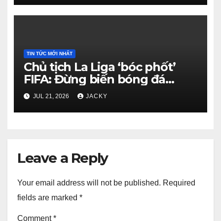
TIN TỨC MỚI NHẤT
Chủ tịch La Liga ‘bóc phốt’
FIFA: Đừng biến bóng đá
thành ‘show’ World Cup!
JUL 21, 2026
JACKY
Leave a Reply
Your email address will not be published.
Required
fields are marked
*
Comment
*