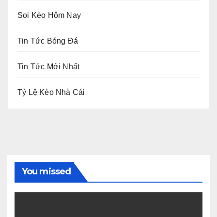
Soi Kèo Hôm Nay
Tin Tức Bóng Đá
Tin Tức Mới Nhất
Tỷ Lệ Kèo Nhà Cái
You missed