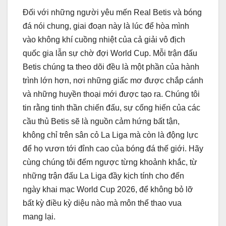
Đối với những người yêu mến Real Betis và bóng
đá nói chung, giai đoạn này là lúc để hòa mình
vào không khí cuồng nhiệt của cả giải vô địch
quốc gia lẫn sự chờ đợi World Cup. Mỗi trận đấu
Betis chúng ta theo dõi đều là một phần của hành
trình lớn hơn, nơi những giấc mơ được chắp cánh
và những huyền thoại mới được tạo ra. Chúng tôi
tin rằng tinh thần chiến đấu, sự cống hiến của các
cầu thủ Betis sẽ là nguồn cảm hứng bất tận,
không chỉ trên sân cỏ La Liga mà còn là động lực
để họ vươn tới đỉnh cao của bóng đá thế giới. Hãy
cùng chúng tôi đếm ngược từng khoảnh khắc, từ
những trận đấu La Liga đầy kịch tính cho đến
ngày khai mạc World Cup 2026, để không bỏ lỡ
bất kỳ điều kỳ diệu nào mà môn thể thao vua
mang lại.