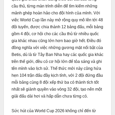
cầu thủ, từng màn trình diễn để tìm kiếm những
mảnh ghép hoàn hảo cho đội hình của mình. Với
việc World Cup lần này mở rộng quy mô lên tới 48
đội tuyển, được chia thành 12 bảng đấu, mỗi bảng
gồm 4 đội, cơ hội cho các cầu thủ từ nhiều quốc
gia khác nhau cũng lớn hơn bao giờ hết. Điều đó
đồng nghĩa với việc những gương mặt nổi bật của
Betis, dù là từ Tây Ban Nha hay các quốc gia khác
trên thế giới, đều có cơ hội lớn để tỏa sáng và ghi
tên mình vào lịch sử. Thể thức mới này cũng hứa
hẹn 104 trận đấu đầy kịch tính, với 2 đội đứng đầu
mỗi bảng cùng 8 đội xếp thứ ba có thành tích tốt
nhất sẽ giành quyền vào vòng 32 đội, tạo nên một
giải đấu dài hơi và hấp dẫn chưa từng có.
Sức hút của World Cup 2026 không chỉ đến từ