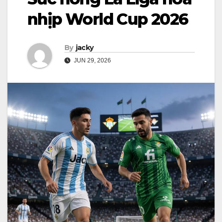
nhịp World Cup 2026
By
jacky
JUN 29, 2026