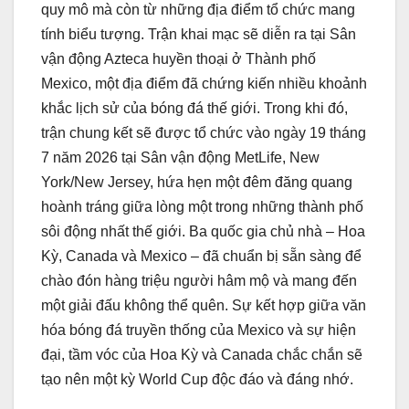
quy mô mà còn từ những địa điểm tổ chức mang
tính biểu tượng. Trận khai mạc sẽ diễn ra tại Sân
vận động Azteca huyền thoại ở Thành phố
Mexico, một địa điểm đã chứng kiến nhiều khoảnh
khắc lịch sử của bóng đá thế giới. Trong khi đó,
trận chung kết sẽ được tổ chức vào ngày 19 tháng
7 năm 2026 tại Sân vận động MetLife, New
York/New Jersey, hứa hẹn một đêm đăng quang
hoành tráng giữa lòng một trong những thành phố
sôi động nhất thế giới. Ba quốc gia chủ nhà – Hoa
Kỳ, Canada và Mexico – đã chuẩn bị sẵn sàng để
chào đón hàng triệu người hâm mộ và mang đến
một giải đấu không thể quên. Sự kết hợp giữa văn
hóa bóng đá truyền thống của Mexico và sự hiện
đại, tầm vóc của Hoa Kỳ và Canada chắc chắn sẽ
tạo nên một kỳ World Cup độc đáo và đáng nhớ.