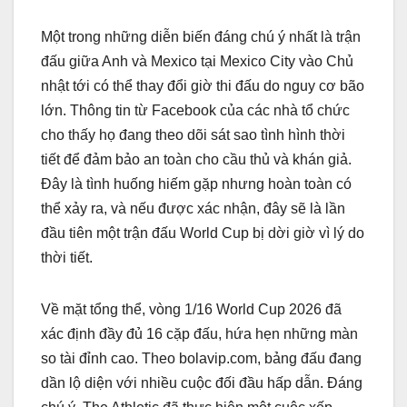
Một trong những diễn biến đáng chú ý nhất là trận
đấu giữa Anh và Mexico tại Mexico City vào Chủ
nhật tới có thể thay đổi giờ thi đấu do nguy cơ bão
lớn. Thông tin từ Facebook của các nhà tổ chức
cho thấy họ đang theo dõi sát sao tình hình thời
tiết để đảm bảo an toàn cho cầu thủ và khán giả.
Đây là tình huống hiếm gặp nhưng hoàn toàn có
thể xảy ra, và nếu được xác nhận, đây sẽ là lần
đầu tiên một trận đấu World Cup bị dời giờ vì lý do
thời tiết.
Về mặt tổng thể, vòng 1/16 World Cup 2026 đã
xác định đầy đủ 16 cặp đấu, hứa hẹn những màn
so tài đỉnh cao. Theo bolavip.com, bảng đấu đang
dần lộ diện với nhiều cuộc đối đầu hấp dẫn. Đáng