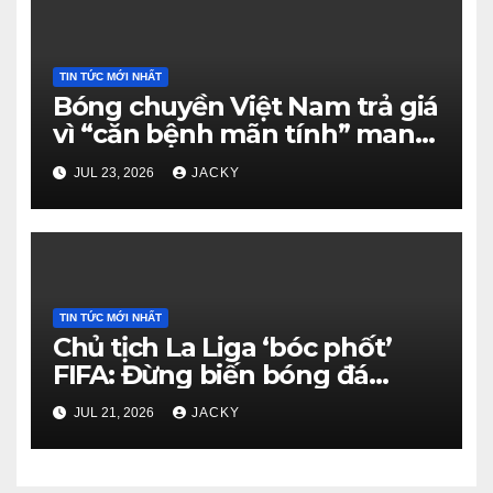
TIN TỨC MỚI NHẤT
Bóng chuyền Việt Nam trả giá
vì “căn bệnh mãn tính” mang
tên phát bóng
JUL 23, 2026
JACKY
TIN TỨC MỚI NHẤT
Chủ tịch La Liga ‘bóc phốt’
FIFA: Đừng biến bóng đá
thành ‘show’ World Cup!
JUL 21, 2026
JACKY