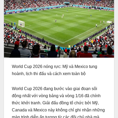
World Cup 2026 nóng rực: Mỹ và Mexico tung
hoành, lịch thi đấu và cách xem toàn bộ
World Cup 2026 đang bước vào giai đoạn sôi
động nhất với vòng bảng và vòng 1/16 đã chính
thức khởi tranh. Giải đấu đồng tổ chức bởi Mỹ,
Canada và Mexico này không chỉ ghi nhận những
màn trình diễn ấn tượng từ các đội chủ nhà mà