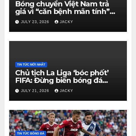
Bóng chuyền Việt Nam trả
giá vì “căn bệnh mãn tính”
mang tên phát bóng
JULY 23, 2026
JACKY
TIN TỨC MỚI NHẤT
Chủ tịch La Liga ‘bóc phốt’
FIFA: Đừng biến bóng đá
thành ‘show’ World Cup!
JULY 21, 2026
JACKY
TIN TỨC BÓNG ĐÁ