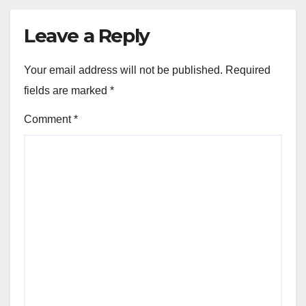
Leave a Reply
Your email address will not be published.
Required
fields are marked
*
Comment
*