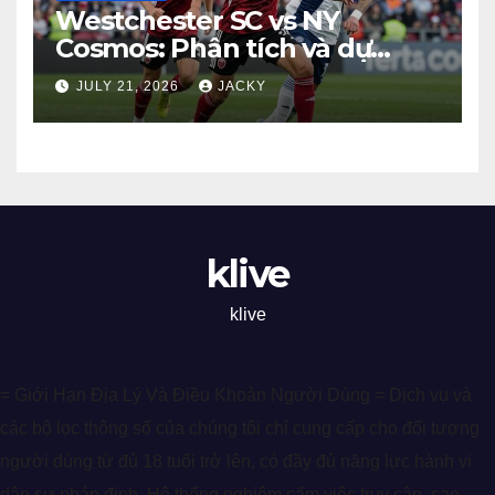
Westchester SC vs NY
Cosmos: Phân tích và dự
đoán trận đấu USL League
JULY 21, 2026
JACKY
One ngày 23 tháng 7
klive
klive
= Giới Hạn Địa Lý Và Điều Khoản Người Dùng = Dịch vụ và
các bộ lọc thông số của chúng tôi chỉ cung cấp cho đối tượng
người dùng từ đủ 18 tuổi trở lên, có đầy đủ năng lực hành vi
dân sự pháp định. Hệ thống nghiêm cấm việc truy cập, sao