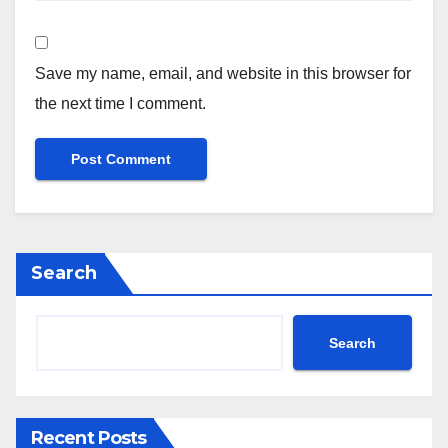
Save my name, email, and website in this browser for
the next time I comment.
Search
Search
Recent Posts