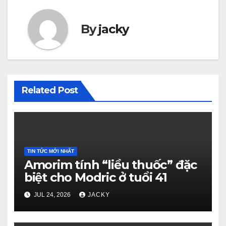
By
jacky
Related Post
TIN TỨC MỚI NHẤT
Amorim tính “liều thuốc” đặc
biệt cho Modric ở tuổi 41
JUL 24, 2026
JACKY