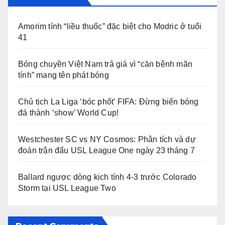
Amorim tính “liều thuốc” đặc biệt cho Modric ở tuổi
41
Bóng chuyền Việt Nam trả giá vì “căn bệnh mãn
tính” mang tên phát bóng
Chủ tịch La Liga ‘bóc phốt’ FIFA: Đừng biến bóng
đá thành ‘show’ World Cup!
Westchester SC vs NY Cosmos: Phân tích và dự
đoán trận đấu USL League One ngày 23 tháng 7
Ballard ngược dòng kịch tính 4-3 trước Colorado
Storm tại USL League Two